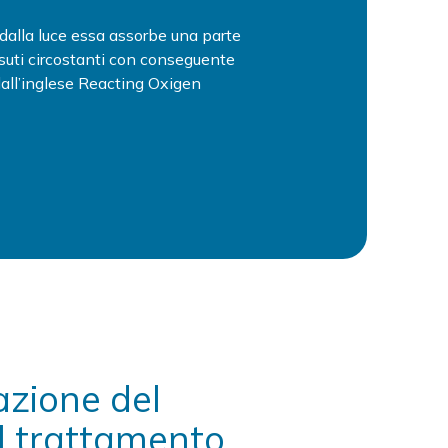
 dalla luce essa assorbe una parte
ssuti circostanti con conseguente
dall’inglese Reacting Oxigen
azione del
il trattamento