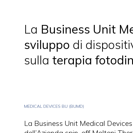
Se hai bisogno di aiuto
Se hai bi
La
Business Unit M
sviluppo
di dispositi
sulla
terapia fotodi
MEDICAL DEVICES BU (BUMD)
La Business Unit Medical Devices
dell’Azienda spin-off Molteni Ther