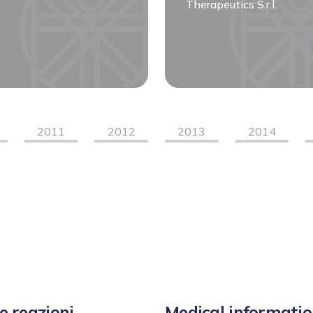
Therapeutics S.r.l..
2011
2012
2013
2014
e reazioni
Medical informati