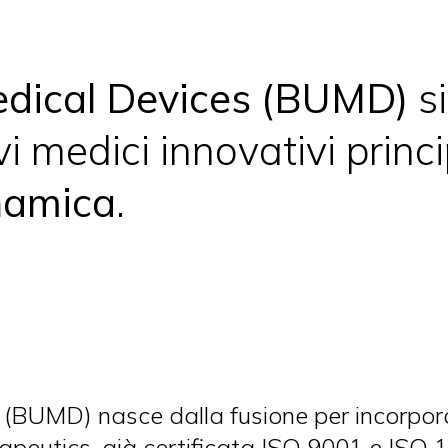
sogno di aiuto
edical Devices (BUMD)
si
vi medici innovativi prin
namica
.
 (BUMD) nasce dalla fusione per incorpor
apeutics, già certificata ISO 9001 e ISO 