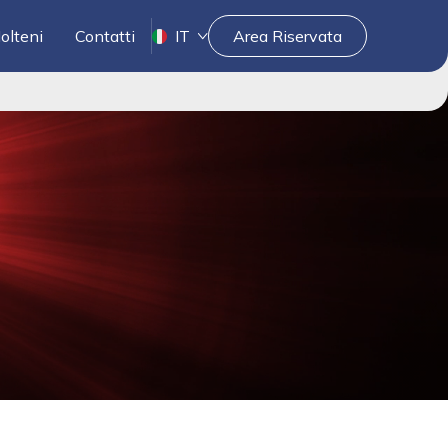
olteni
Contatti
IT
Area Riservata
Uso responsabile degli oppioidi
Wound Care
BU Medical Device (BUMD)
i
Cos'è la Terapia Fotodinamica?
Il percorso della BUMD