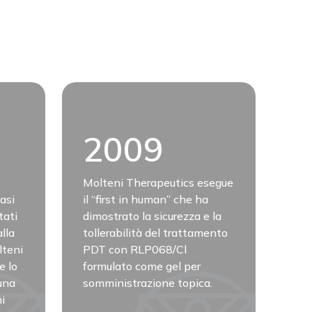
2009
Molteni Therapeutics esegue
Mol
asi
il “first in human” che ha
ese
tati
dimostrato la sicurezza e la
e h
lla
tollerabilità del trattamento
la 
lteni
PDT con RLP068/Cl
top
e lo
formulato come gel per
paz
una
somministrazione topica.
dia
i