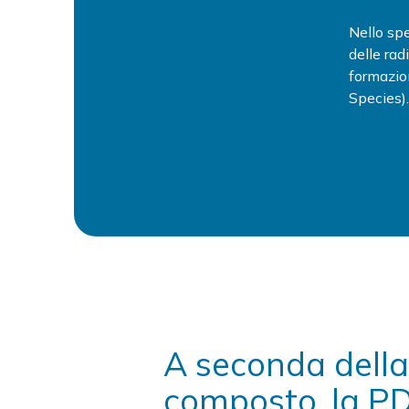
Nello spe
delle rad
formazio
Species)
A seconda della
composto, la PD