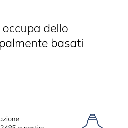
 occupa dello
cipalmente basati
azione
13485 a partire