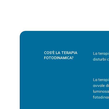
COS'È LA TERAPIA
La terap
FOTODINAMICA?
disturbi 
La terap
avvale di
luminosa
fotodinam